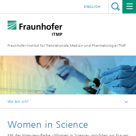
ENGLISH
Fraunhofer-Institut für Translationale Medizin und Pharmakologie ITMP
Wo bin ich?
Fraunhofer ITMP
Women in Science
Mediathek
Mit der Interview-Reihe »Women in Science« möchten wir Frauen