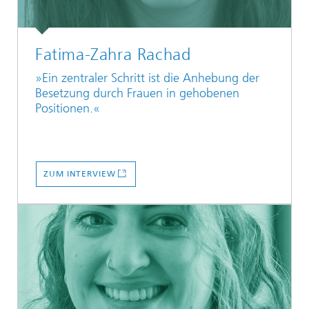
Fatima-Zahra Rachad
»Ein zentraler Schritt ist die Anhebung der
Besetzung durch Frauen in gehobenen
Positionen.«
ZUM INTERVIEW