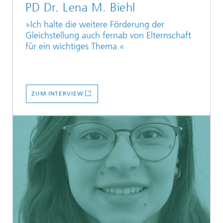
PD Dr. Lena M. Biehl
»Ich halte die weitere Förderung der
Gleichstellung auch fernab von Elternschaft
für ein wichtiges Thema.«
ZUM INTERVIEW