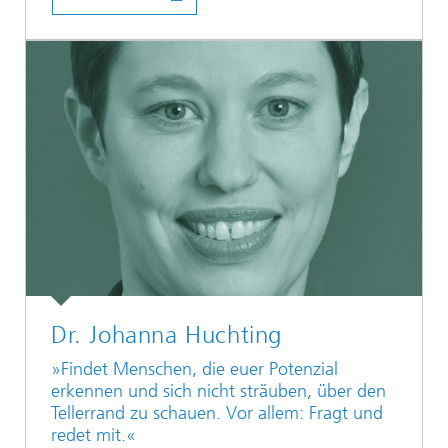
Dr. Johanna Huchting
»Findet Menschen, die euer Potenzial
erkennen und sich nicht sträuben, über den
Tellerrand zu schauen. Vor allem: Fragt und
redet mit.«