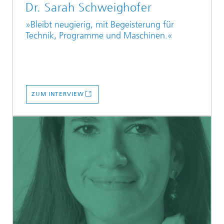
Dr. Sarah Schweighofer
»Bleibt neugierig, mit Begeisterung für
Technik, Programme und Maschinen.«
ZUM INTERVIEW