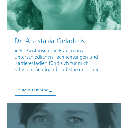
Dr. Anastasia Geladaris
»Der Austausch mit Frauen aus
unterschiedlichen Fachrichtungen und
Karrierestadien fühlt sich für mich
selbstermächtigend und stärkend an.«
ZUM INTERVIEW