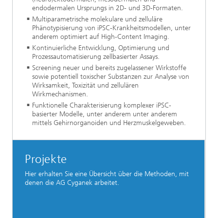
endodermalen Ursprungs in 2D- und 3D-Formaten.
Multiparametrische molekulare und zelluläre
Phänotypisierung von iPSC-Krankheitsmodellen, unter
anderem optimiert auf High-Content Imaging.
Kontinuierliche Entwicklung, Optimierung und
Prozessautomatisierung zellbasierter Assays.
Screening neuer und bereits zugelassener Wirkstoffe
sowie potentiell toxischer Substanzen zur Analyse von
Wirksamkeit, Toxizität und zellulären
Wirkmechanismen.
Funktionelle Charakterisierung komplexer iPSC-
basierter Modelle, unter anderem unter anderem
mittels Gehirnorganoiden und Herzmuskelgeweben.
Projekte
Hier erhalten Sie eine Übersicht über die Methoden, mit
denen die AG Cyganek arbeitet.