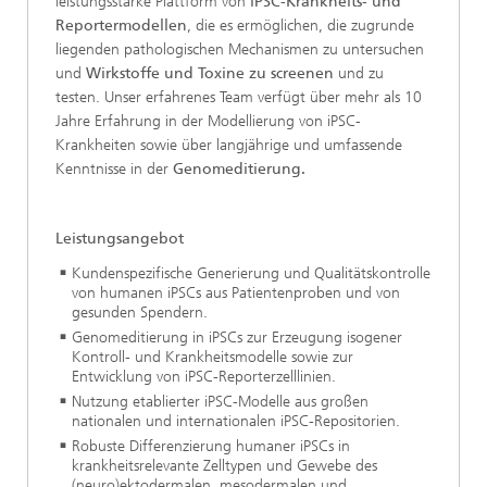
leistungsstarke Plattform von
iPSC-Krankheits- und
Reportermodellen
, die es ermöglichen, die zugrunde
liegenden pathologischen Mechanismen zu untersuchen
und
Wirkstoffe und Toxine zu screenen
und zu
testen. Unser erfahrenes Team verfügt über mehr als 10
Jahre Erfahrung in der Modellierung von iPSC-
Krankheiten sowie über langjährige und umfassende
Kenntnisse in der
Genomeditierung.
Leistungsangebot
Kundenspezifische Generierung und Qualitätskontrolle
von humanen iPSCs aus Patientenproben und von
gesunden Spendern.
Genomeditierung in iPSCs zur Erzeugung isogener
Kontroll- und Krankheitsmodelle sowie zur
Entwicklung von iPSC-Reporterzelllinien.
Nutzung etablierter iPSC-Modelle aus großen
nationalen und internationalen iPSC-Repositorien.
Robuste Differenzierung humaner iPSCs in
krankheitsrelevante Zelltypen und Gewebe des
(neuro)ektodermalen, mesodermalen und