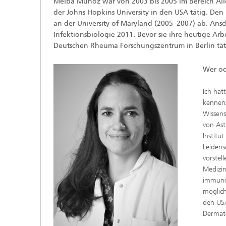
Melba Muñoz war von 2003 bis 2005 im Bereich All
der Johns Hopkins University in den USA tätig. Den 
an der University of Maryland (2005–2007) ab. Ansc
Infektionsbiologie 2011. Bevor sie ihre heutige Arb
Deutschen Rheuma Forschungszentrum in Berlin tät
Wer od
Ich hat
kennenz
Wissens
von Ast
Institu
Leidens
vorstel
Medizin
immunol
möglich
den USA
Dermato