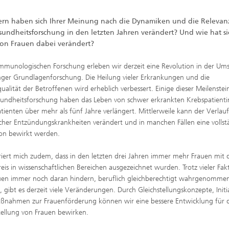
ern haben sich Ihrer Meinung nach die Dynamiken und die Relevan
sundheitsforschung in den letzten Jahren verändert? Und wie hat si
von Frauen dabei verändert?
immunologischen Forschung erleben wir derzeit eine Revolution in der Um
nger Grundlagenforschung. Die Heilung vieler Erkrankungen und die
ualität der Betroffenen wird erheblich verbessert. Einige dieser Meilenstei
undheitsforschung haben das Leben von schwer erkrankten Krebspatient
tienten über mehr als fünf Jahre verlängert. Mittlerweile kann der Verlauf
cher Entzündungskrankheiten verändert und in manchen Fällen eine vollst
ion bewirkt werden.
iriert mich zudem, dass in den letzten drei Jahren immer mehr Frauen mit
eis in wissenschaftlichen Bereichen ausgezeichnet wurden. Trotz vieler Fak
uen immer noch daran hindern, beruflich gleichberechtigt wahrgenomme
 gibt es derzeit viele Veränderungen. Durch Gleichstellungskonzepte, Initi
nahmen zur Frauenförderung können wir eine bessere Entwicklung für d
tellung von Frauen bewirken.