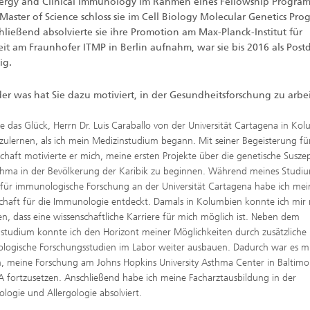
ergy and Clinical Immunology im Rahmen eines Fellowship Program
Master of Science schloss sie im Cell Biology Molecular Genetics Pro
hließend absolvierte sie ihre Promotion am Max-Planck-Institut für
eit am Fraunhofer ITMP in Berlin aufnahm, war sie bis 2016 als Pos
ig.
er was hat Sie dazu motiviert, in der Gesundheitsforschung zu arb
te das Glück, Herrn Dr. Luis Caraballo von der Universität Cartagena in Ko
ulernen, als ich mein Medizinstudium begann. Mit seiner Begeisterung für
chaft motivierte er mich, meine ersten Projekte über die genetische Suszept
hma in der Bevölkerung der Karibik zu beginnen. Während meines Studi
t für immunologische Forschung an der Universität Cartagena habe ich mei
chaft für die Immunologie entdeckt. Damals in Kolumbien konnte ich mir 
len, dass eine wissenschaftliche Karriere für mich möglich ist. Neben dem
studium konnte ich den Horizont meiner Möglichkeiten durch zusätzliche
ogische Forschungsstudien im Labor weiter ausbauen. Dadurch war es mi
, meine Forschung am Johns Hopkins University Asthma Center in Baltimo
 fortzusetzen. Anschließend habe ich meine Facharztausbildung in der
logie und Allergologie absolviert.