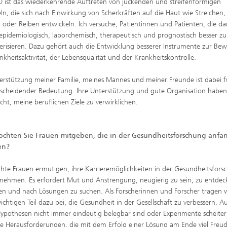
D ist das wiederkehrende Auftreten von juckenden und streifenförmigen
n, die sich nach Einwirkung von Scherkräften auf die Haut wie Streichen,
 oder Reiben entwickeln. Ich versuche, Patientinnen und Patienten, die da
 epidemiologisch, laborchemisch, therapeutisch und prognostisch besser zu
erisieren. Dazu gehört auch die Entwicklung besserer Instrumente zur Be
nkheitsaktivität, der Lebensqualität und der Krankheitskontrolle.
erstützung meiner Familie, meines Mannes und meiner Freunde ist dabei f
scheidender Bedeutung. Ihre Unterstützung und gute Organisation haben
cht, meine beruflichen Ziele zu verwirklichen.
chten Sie Frauen mitgeben, die in der Gesundheitsforschung anfa
en?
hte Frauen ermutigen, ihre Karrieremöglichkeiten in der Gesundheitsfors
ehmen. Es erfordert Mut und Anstrengung, neugierig zu sein, zu entdec
en und nach Lösungen zu suchen. Als Forscherinnen und Forscher tragen w
ichtigen Teil dazu bei, die Gesundheit in der Gesellschaft zu verbessern. A
pothesen nicht immer eindeutig belegbar sind oder Experimente scheiter
he Herausforderungen, die mit dem Erfolg einer Lösung am Ende viel Freu