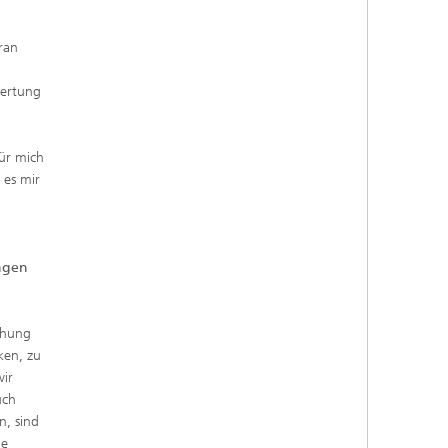
ran
wertung
ür mich
 es mir
ngen
chung
ken, zu
ir
uch
n, sind
de