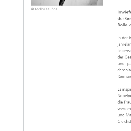
© Melba Muñoz
Inwief
der Ge
Rolle 
In der 
jahrela
Lebensq
der Ges
und -pa
chronis
Remiss
Es insp
Nobelpr
die Fra
werden,
und Maß
Gleichs