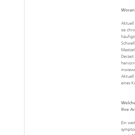
Woran 
Aktuell
sie chr
häufigs
Schwell
Mastzel
Derzeit
hervorr
inwiewe
Aktuell
eines K
Welche
Ihre Ar
Ein wei
symptom