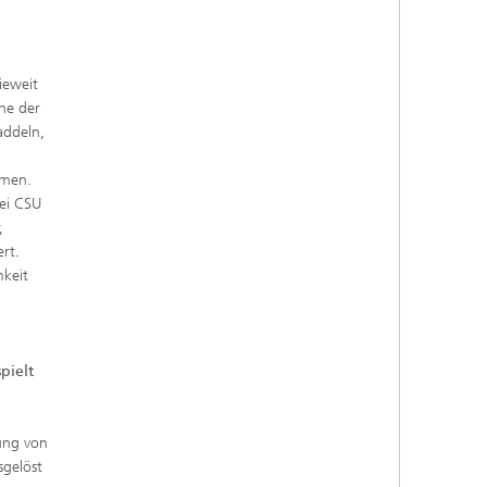
ieweit
ine der
addeln,
omen.
bei CSU
,
rt.
mkeit
pielt
lung von
gelöst