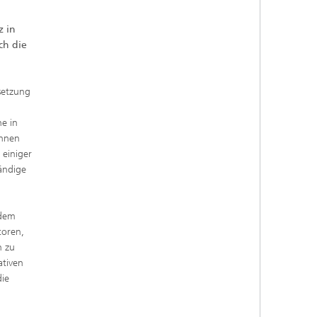
z in
ch die
setzung
ne in
innen
 einiger
ändige
 dem
toren,
n zu
ativen
ie