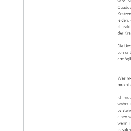
wird. S
Quaddel
Kratzen
leiden,
charakt
der Kra
Die Unt
von ent
ermögli
Was mö
möcht
Ich möc
wahrzun
versteh
einen w
wenn Hy
es solc