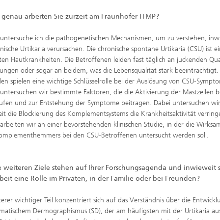
genau arbeiten Sie zurzeit am Fraunhofer ITMP?
 untersuche ich die pathogenetischen Mechanismen, um zu verstehen, inw
onische Urtikaria verursachen. Die chronische spontane Urtikaria (CSU) ist e
ten Hautkrankheiten. Die Betroffenen leiden fast täglich an juckenden Qu
ungen oder sogar an beidem, was die Lebensqualität stark beeinträchtigt.
len spielen eine wichtige Schlüsselrolle bei der Auslösung von CSU-Sympt
 untersuchen wir bestimmte Faktoren, die die Aktivierung der Mastzellen 
ufen und zur Entstehung der Symptome beitragen. Dabei untersuchen wir
it die Blockierung des Komplementsystems die Krankheitsaktivität verringe
 arbeiten wir an einer bevorstehenden klinischen Studie, in der die Wirksa
omplementhemmers bei den CSU-Betroffenen untersucht werden soll.
 weiteren Ziele stehen auf Ihrer Forschungsagenda und inwieweit s
beit eine Rolle im Privaten, in der Familie oder bei Freunden?
terer wichtiger Teil konzentriert sich auf das Verständnis über die Entwick
atischem Dermographismus (SD), der am häufigsten mit der Urtikaria aus