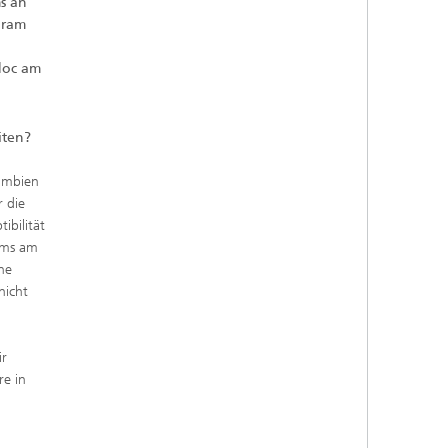
s an
Standort Berlin
gram
tdoc am
eiten?
lumbien
 die
ibilität
ums am
ne
nicht
r
re in