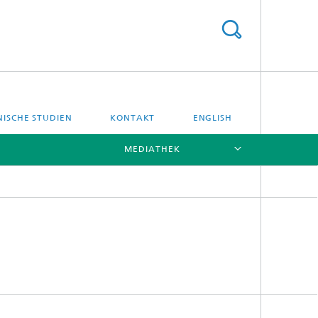
NISCHE STUDIEN
KONTAKT
ENGLISH
MEDIATHEK
[X]
[X]
Standort Hamburg
Standort Göttingen