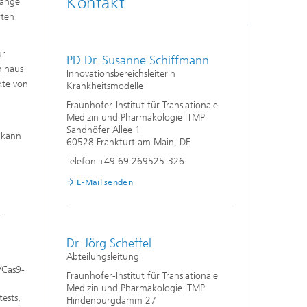
Kontakt
Mängel
rten
ur
PD Dr. Susanne Schiffmann
hinaus
Innovationsbereichsleiterin
kte von
Krankheitsmodelle
Fraunhofer-Institut für Translationale
Medizin und Pharmakologie ITMP
Sandhöfer Allee 1
 kann
60528 Frankfurt am Main, DE
Telefon +49 69 269525-326
E-Mail senden
-
Dr. Jörg Scheffel
Abteilungsleitung
/Cas9-
Fraunhofer-Institut für Translationale
Medizin und Pharmakologie ITMP
ests,
Hindenburgdamm 27