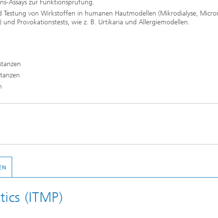
ons-Assays zur Funktionsprüfung.
Testung von Wirkstoffen in humanen Hautmodellen (Mikrodialyse, Micro
]) und Provokationstests, wie z. B. Urtikaria und Allergiemodellen.
stanzen
stanzen
n
EN
ics (ITMP)