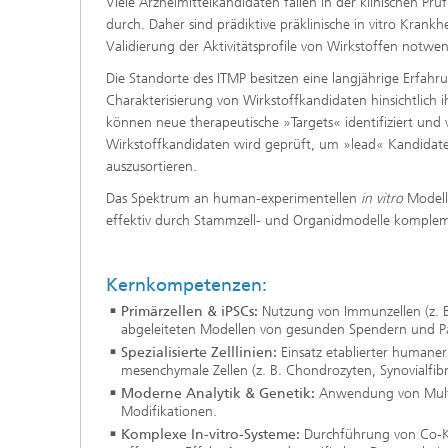
Viele Arzneimittelkandidaten fallen in der klinischen P
durch. Daher sind prädiktive präklinische in vitro Krank
Validierung der Aktivitätsprofile von Wirkstoffen notwen
Die Standorte des ITMP besitzen eine langjährige Erfah
Charakterisierung von Wirkstoffkandidaten hinsichtlic
können neue therapeutische »Targets« identifiziert und 
Wirkstoffkandidaten wird geprüft, um »lead« Kandidaten
auszusortieren.
Das Spektrum an human-experimentellen
in vitro
Modell
effektiv durch Stammzell- und Organidmodelle komplem
Kernkompetenzen:
Primärzellen & iPSCs:
Nutzung von Immunzellen (z. B.
abgeleiteten Modellen von gesunden Spendern und Pa
Spezialisierte Zelllinien:
Einsatz etablierter humaner M
mesenchymale Zellen (z. B. Chondrozyten, Synovialfib
Moderne Analytik & Genetik:
Anwendung von Multi
Modifikationen.
Komplexe In-vitro-Systeme:
Durchführung von Co-Kul