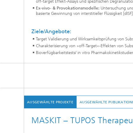
off-target Effekt-Assays und spezifischen Degranulati
Ex-vivo- & Provokationsmodelle:
Untersuchung und 
basierte Gewinnung von interstitieller Flüssigkeit [dISF
Ziele/Angebote:
Target Validierung und Wirksamkeitsprüfung von Sub
Charakterisierung von »off-Target«-Effekten von Sub
Bioverfügbarkeitstests/ in vitro Pharmakokinetikstudie
AUSGEWÄHLTE PROJEKTE
AUSGEWÄHLTE PUBLIKATION
MASKIT – TUPOS Therapeut